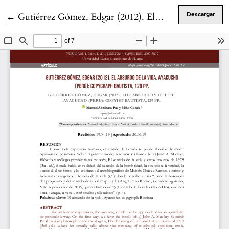
Volver a los detalles del artículo
←
Gutiérrez Gómez, Edgar (2012). El absurdo de la vida. Ayacucho (Perú): copygraph Bautista, 129 pp.
Descargar