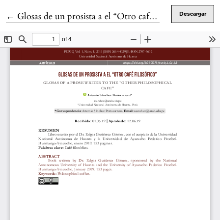
Volver a los detalles del artículo
←
Glosas de un prosista a el “Otro café filosófico”
Descargar