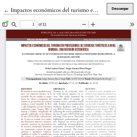
Volver a los detalles del artículo
←
Impactos económicos del turismo en proveedores de servicios turísticos a nivel mundial: Una revisión sistemática
Descargar