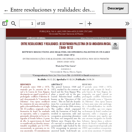
Volver a los detalles del artículo
←
Entre resoluciones y realidades: descifrando Palestina en su andadura inicial (1948-1973)
Descargar