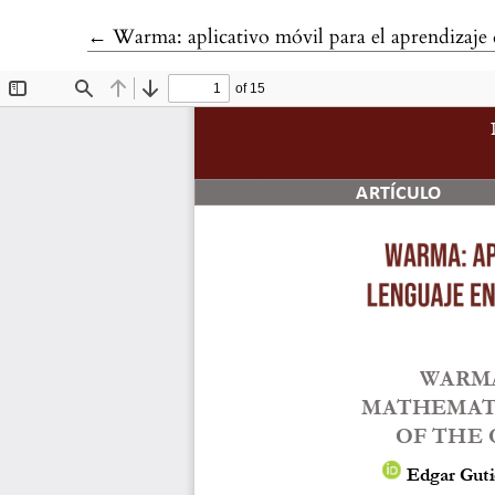
Volver a los detalles del artículo
←
Warma: aplicativo móvil para el aprendizaje de matemátic