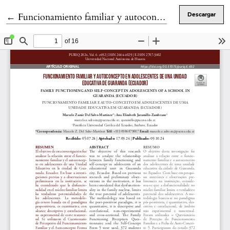
Volver a los detalles del artículo
←
Funcionamiento familiar y autoconcepto en adolescentes de una unidad educativa de Guaranda (Ecuador)
Descargar