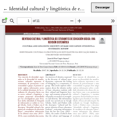
Volver a los detalles del artículo
←
Identidad cultural y lingüística de estudiantes de educación básica: una revisión sistemática
Descargar