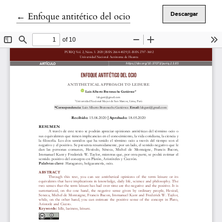
Volver a los detalles del artículo
←
Enfoque antitético del ocio
Descargar