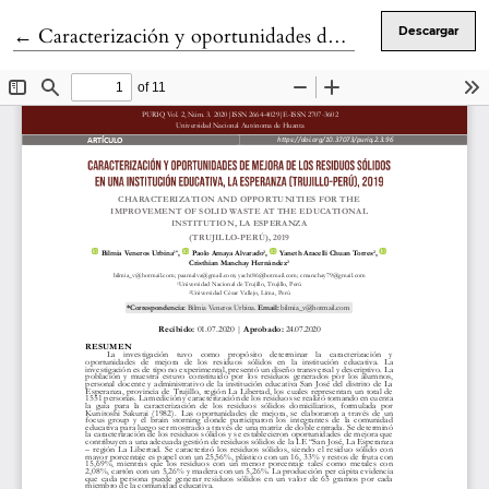
Volver a los detalles del artículo
←
Caracterización y oportunidades de mejora de los residuos sólidos en una institución educativa, La Esperanza (Trujillo-Perú), 2019
Descargar