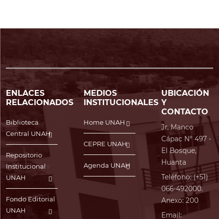
ENLACES
MEDIOS
UBICACIÓN
RELACIONADOS
INSTITUCIONALES
Y
CONTACTO
Biblioteca
Home UNAH
Jr. Manco
Central UNAH
Cápac N° 497 -
CEPRE UNAH
El Bosque,
Repositorio
Huanta
Agenda UNAH
Institucional
Teléfono: (+51)
UNAH
066-492000.
Fondo Editorial
Anexo: 200
UNAH
Email: