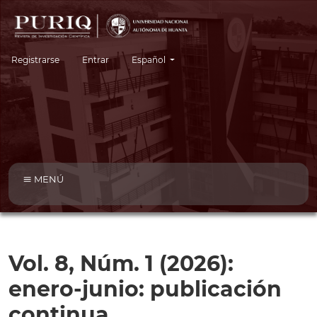
Cambiar el idioma. El idioma actual es:
Registrarse
Entrar
Español
MENÚ
Vol. 8, Núm. 1 (2026):
enero-junio: publicación
continua