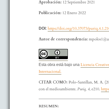
Aprobación:
12 Septiembre 2021
Publicación:
12 Enero 2022
https://doi.org/10.37073/puriq.4.1.21
DOI:
Autor de correspondencia:
mpolos1@u
Licencia Creati
Esta obra está bajo una
Internacional.
CITAR COMO:
Polo-Santillan, M. A. (2
con el medioambiente.
Puriq, 4
, e210.
http
RESUMEN: