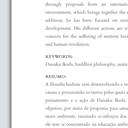
through proposals from an internati
environment, which brings together the eff
addition, he has been focused on envi
development. His different actions are 
concern for the suffering of sentient bei
and human revolution.
KEYWORDS:
Daisaku Ikeda, buddhist philosophy, susta
RESUMO:
A filosofia budista vem desenvolvendo a teo
causas e procurando os meios pelos quais a
pensamento e a ação de Daisaku Ikeda 
objetivo, por meio de propostas para uma
meio ambiente, reunindo os esforços dos p
ele tem se concentrado na educação ambie