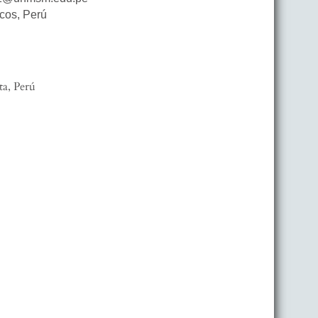
rcos
,
Perú
a, Perú