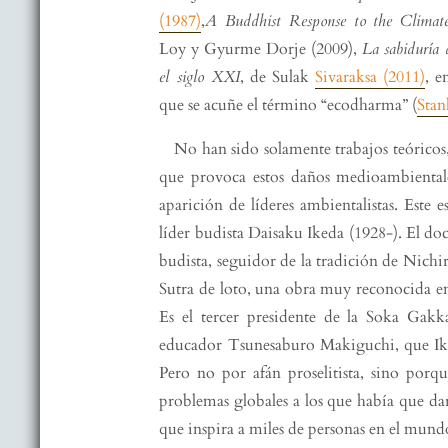
(1987)
,
A Buddhist Response to the Climat
Loy y Gyurme Dorje (2009),
La sabiduría 
el siglo XXI
, de Sulak
Sivaraksa (2011)
, e
que se acuñe el término “ecodharma” (
Stan
No han sido solamente trabajos teóricos,
que provoca estos daños medioambiental
aparición de líderes ambientalistas. Este e
líder budista Daisaku Ikeda (1928-). El do
budista, seguidor de la tradición de Nichi
Sutra de loto, una obra muy reconocida e
Es el tercer presidente de la Soka Gakk
educador Tsunesaburo Makiguchi, que Iked
Pero no por afán proselitista, sino porq
problemas globales a los que había que dar
que inspira a miles de personas en el mund