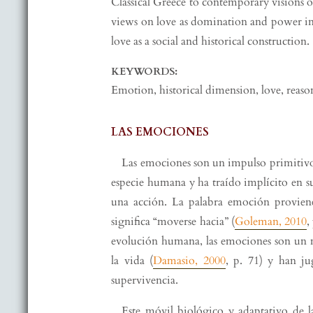
Classical Greece to contemporary visions of 
views on love as domination and power in it
love as a social and historical construction.
KEYWORDS:
Emotion, historical dimension, love, reaso
LAS EMOCIONES
Las emociones son un impulso primitivo 
especie humana y ha traído implícito en s
una acción. La palabra emoción provien
significa “moverse hacia” (
Goleman, 2010
,
evolución humana, las emociones son un 
la vida (
Damasio, 2000
, p. 71) y han j
supervivencia.
Este móvil biológico y adaptativo de 