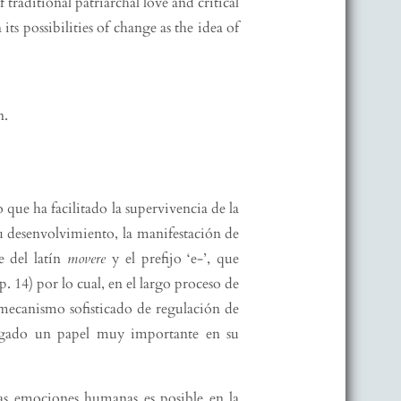
traditional patriarchal love and critical
s possibilities of change as the idea of
n.
que ha facilitado la supervivencia de la
u desenvolvimiento, la manifestación de
e del latín
movere
y el prefijo ‘e-’, que
 p. 14) por lo cual, en el largo proceso de
mecanismo sofisticado de regulación de
ugado un papel muy importante en su
las emociones humanas es posible en la