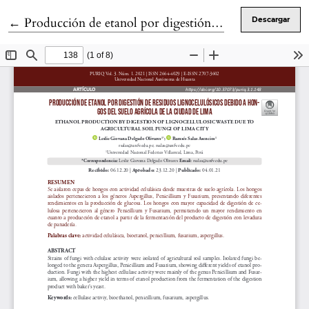
Volver a los detalles del artículo
←
Producción de etanol por digestión de residuos lignocelulósicos debido a hongos del suelo agrícola de la ciudad de Lima
Descargar