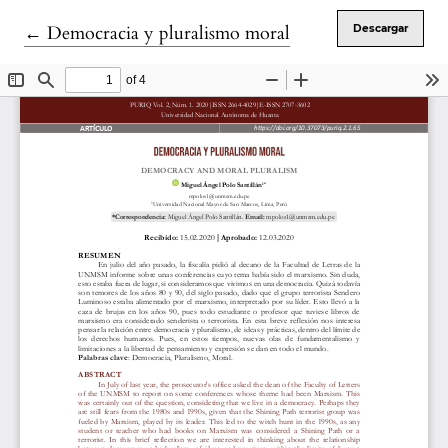
Volver a los detalles del artículo
←
Democracia y pluralismo moral
Descargar