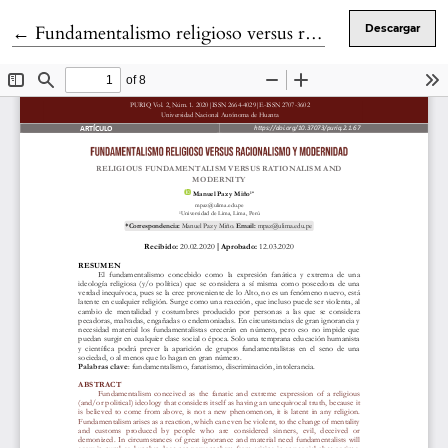
Volver a los detalles del artículo
←
Fundamentalismo religioso versus racionalismo y modernidad
Descargar