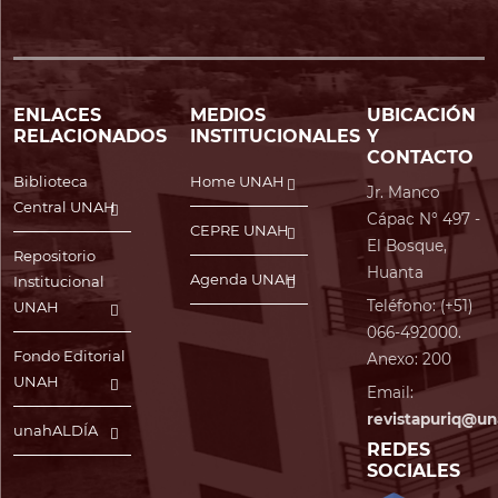
ENLACES
MEDIOS
UBICACIÓN
RELACIONADOS
INSTITUCIONALES
Y
CONTACTO
Biblioteca
Home UNAH
Jr. Manco
Central UNAH
Cápac N° 497 -
CEPRE UNAH
El Bosque,
Repositorio
Huanta
Agenda UNAH
Institucional
Teléfono: (+51)
UNAH
066-492000.
Fondo Editorial
Anexo: 200
UNAH
Email:
revistapuriq@un
unahALDÍA
REDES
SOCIALES