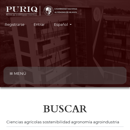
Cambiar el idioma. El idioma actual es:
Registrarse
Entrar
Español
MENÚ
BUSCAR