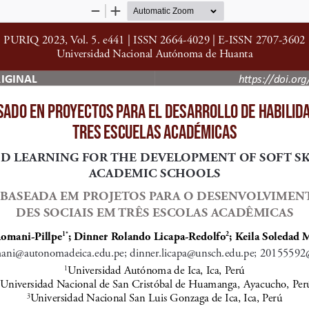
Zoom
Zoom
Out
In
PURIQ 2023, Vol. 5. e441 | ISSN 2664-4029 | E-ISSN 2707-3602
Universidad Nacional Autónoma de Huanta
IGINAL
https://doi.or
SADO EN PROYECTOS PARA EL DESARROLLO DE HABILID
TRES ESCUELAS ACADÉMICAS
D LEARNING FOR THE DEVELOPMENT OF SOFT SKI
ACADEMIC SCHOOLS
BASEADA EM PROJETOS PARA O DESENVOLVIMENT
DES SOCIAIS EM TRÊS ESCOLAS ACADÊMICAS
omani-Pillpe
; Dinner Rolando Licapa-Redolfo
; Keila Soledad 
1*
2
mani@autonomadeica.edu.pe
; 
dinner.licapa@unsch.edu.pe
; 
20155592@
Universidad Autónoma de Ica, Ica, Perú
1
Universidad Nacional de San Cristóbal de Huamanga, Ayacucho, Per
2
Universidad Nacional San Luis Gonzaga de Ica, Ica, Perú
3