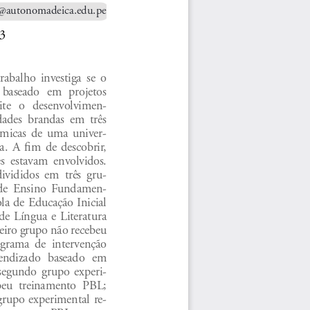
i@autonomadeica.edu.pe
23
rabalho  investiga  se  o  
 baseado  em  projetos  
te   o   desenvolvimen
-
dades  brandas  em  três  
êmicas  de  uma  univer
-
.  A  fim  de  descobrir,  
s  estavam  envolvidos.  
divididos  em  três  gru
-
  de  Ensino  Fundamen
-
ola de Educação Inicial 
de  Língua  e  Literatura  
eiro grupo não recebeu 
rama  de  intervenção  
rendizado  baseado  em  
 segundo  grupo  experi
-
beu  treinamento  PBL;  
  grupo  experimental  re
-