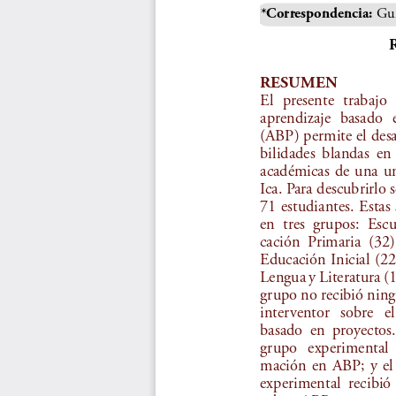
Gui
*Correspondencia:
R
RESUMEN
El  presente  trabajo  
aprendizaje  basado  
(ABP) permite el desa
bilidades  blandas  en  
académicas  de  una  un
Ica. Para descubrirlo 
71 estudiantes. Estas 
en  tres  grupos:  Esc
cación  Primaria  (32);
Educación Inicial (22
Lengua y Literatura (1
grupo no recibió nin
interventor   sobre   el
basado  en  proyectos.
grupo   experimental   
mación  en  ABP;  y  el 
experimental  recibió 