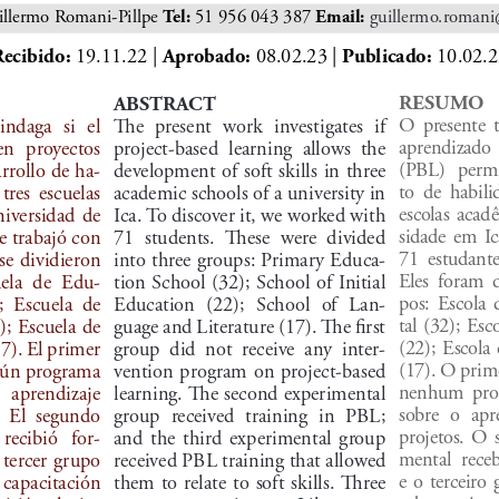
llermo Romani-Pillpe 
 51 956 043 387
guillermo.roman
Tel:
Email:
 19.11.22 | 
 08.02.23 | 
 10.02.
ecibido:
Aprobado:
Publicado:
RESUMO
ABSTRACT
O  presente  t
indaga  si  el  
The  present  work  investigates  if  
aprendizado 
en  proyectos  
project-based  learning  allows  the  
(PBL)   permi
rrollo de ha
-
development of soft skills in three 
to  de  habili
tres  escuelas  
academic schools of a university in 
escolas  acad
iversidad  de  
Ica. To discover it, we worked with 
sidade  em  Ica
se trabajó con 
71  students.  These  were  divided  
71  estudante
se dividieron 
into three groups: Primary Educa
-
Eles  foram  
uela  de  Edu
-
tion School (32); School of Initial 
pos:  Escola
  Escuela  de  
Education  (22);  School  of  Lan
-
tal (32); Esc
); Escuela de 
guage and Literature (17). The first 
(22);  Escola  
7). El primer 
group  did  not  receive  any  inter
-
(17). O prim
gún programa 
vention program on project-based 
nenhum  prog
   aprendizaje   
learning. The second experimental 
sobre  o  ap
  El  segundo  
group  received  training  in  PBL;  
projetos.  O 
recibió   for
-
and  the  third  experimental  group  
mental  rece
 tercer  grupo  
received PBL training that allowed 
e  o  terceiro
 capacitación  
them to relate to soft skills. Three 