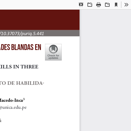
Current
Presentation
Open
Print
Download
To
View
Mode
g/10.37073/puriq.5.441
ADES BLANDAS EN 
LLS IN THREE 
O DE HABILIDA
-
Macedo-Inca
3
unica.edu.pe
ú