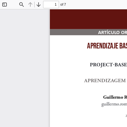
of 7
Toggle
Find
Previous
Next
Sidebar
ARTÍCULO OR
APRENDIZAJE BA
PROJECT-BASE
APRENDIZAGEM 
Guillermo R
guillermo.ro