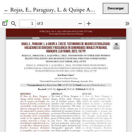
Volver a los detalles del artículo
←
Rojas, E., Paraguay, L. & Quispe A. (2023). Testimonios de mujeres esterilizadas: violaciones de derechos y resiliencia en comunidades rurales peruanas. Huancayo: Lliu Yawar, 2023, 197 pp.
Descargar