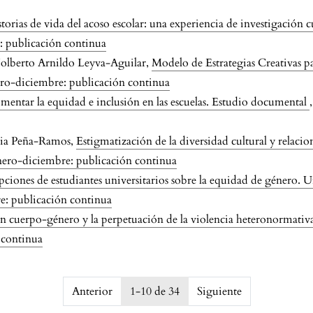
torias de vida del acoso escolar: una experiencia de investigación c
e: publicación continua
Nolberto Arnildo Leyva-Aguilar,
Modelo de Estrategias Creativas p
nero-diciembre: publicación continua
fomentar la equidad e inclusión en las escuelas. Estudio documental
via Peña-Ramos,
Estigmatización de la diversidad cultural y relacio
enero-diciembre: publicación continua
pciones de estudiantes universitarios sobre la equidad de género. U
re: publicación continua
ón cuerpo-género y la perpetuación de la violencia heteronormativa
 continua
68ebf71540
Anterior
1-10 de 34
Siguiente