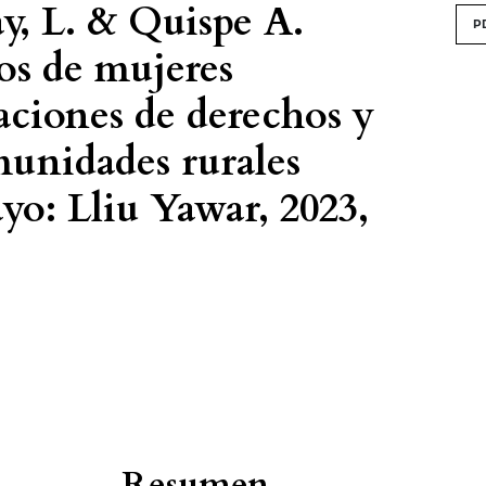
ay, L. & Quispe A.
P
os de mujeres
laciones de derechos y
munidades rurales
yo: Lliu Yawar, 2023,
Resumen