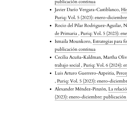
publicación continua
Javier Darío Vergara-Castiblanco,
His
Puriq: Vol. 5 (2023): enero-diciembr
Rocio del Pilar Rodriguez-Aguilar, 
de Primaria
,
Puriq: Vol. 5 (2023): e
Ismaila Mounkoro,
Estrategias para 
publicación continua
Cecilia Acuña-Kaldman, Martha Oli
trabajo social
,
Puriq: Vol. 6 (2024): 
Luis Arturo Guerrero-Azpeitia,
Perce
,
Puriq: Vol. 5 (2023): enero-diciemb
Alexander Méndez-Pinzón,
La relaci
(2023): enero-diciembre: publicación
issue.pagination6a7