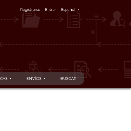
Cambiar el idioma. El idioma actual es:
Registrarse
Entrar
Español
ICAS
ENVÍOS
BUSCAR