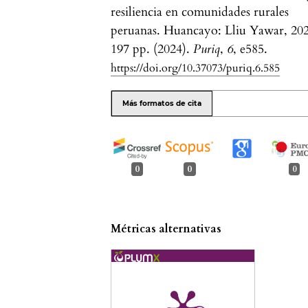
resiliencia en comunidades rurales
peruanas. Huancayo: Lliu Yawar, 202
197 pp. (2024).
Puriq
,
6
, e585.
https://doi.org/10.37073/puriq.6.585
Más formatos de cita
0
0
0
Métricas alternativas