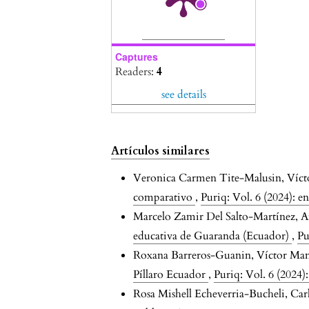
Captures
Readers:
4
see details
Artículos similares
Veronica Carmen Tite-Malusin, Víc
comparativo
,
Puriq: Vol. 6 (2024): 
Marcelo Zamir Del Salto-Martínez, 
educativa de Guaranda (Ecuador)
,
Pu
Roxana Barreros-Guanin, Víctor Ma
Píllaro Ecuador
,
Puriq: Vol. 6 (2024
Rosa Mishell Echeverria-Bucheli, Car