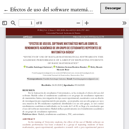
Volver a los detalles del artículo
←
Efectos de uso del software matemático Matlab sobre el rendimiento académico de un grupo de estudiantes repitentes de matemática básica
Descargar