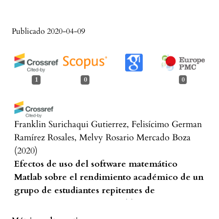
Publicado 2020-04-09
1
0
0
Franklin Surichaqui Gutierrez, Felisícimo German
Ramírez Rosales, Melvy Rosario Mercado Boza
(2020)
Efectos de uso del software matemático
Matlab sobre el rendimiento académico de un
grupo de estudiantes repitentes de
matemática básica.
Puriq, 2(2), 119.
10.37073/puriq.2.2.78