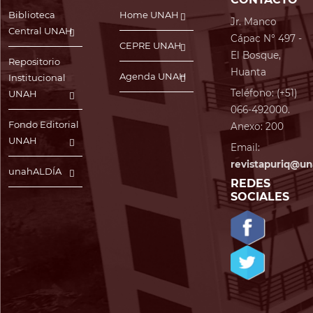
Biblioteca
Home UNAH
Jr. Manco
Central UNAH
Cápac N° 497 -
CEPRE UNAH
El Bosque,
Repositorio
Huanta
Agenda UNAH
Institucional
Teléfono: (+51)
UNAH
066-492000.
Fondo Editorial
Anexo: 200
UNAH
Email:
revistapuriq@un
unahALDÍA
REDES
SOCIALES