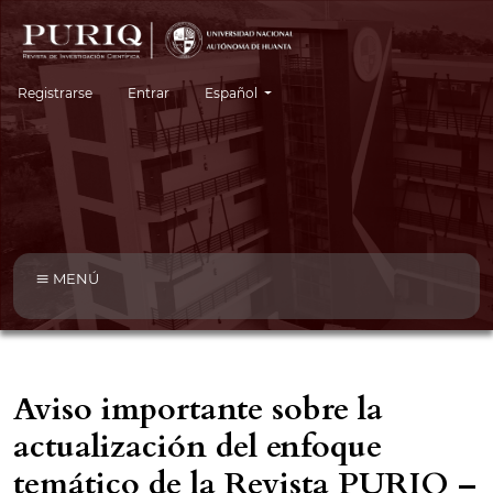
Cambiar el idioma. El idioma actual es:
Registrarse
Entrar
Español
MENÚ
Aviso importante sobre la
actualización del enfoque
temático de la Revista PURIQ –