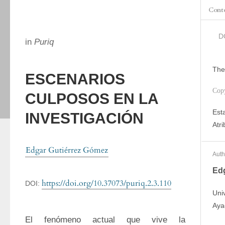
Cont
D
in
Puriq
The
ESCENARIOS
Cop
CULPOSOS EN LA
Est
INVESTIGACIÓN
Atri
Edgar Gutiérrez Gómez
Auth
Ed
https://doi.org/10.37073/puriq.2.3.110
DOI:
Uni
Aya
El fenómeno actual que vive la 