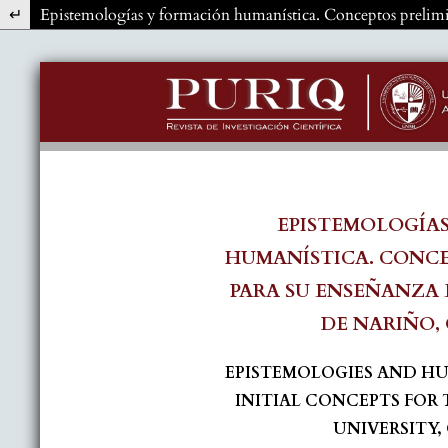
Volver a los detalles del artículo
Epistemologías y formación humanística. Conceptos prelimi