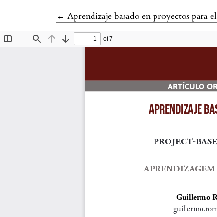
Volver a los detalles del artículo
←
Aprendizaje basado en proyectos para el 