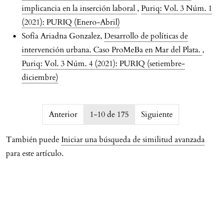
implicancia en la inserción laboral
,
Puriq: Vol. 3 Núm. 1
(2021): PURIQ (Enero-Abril)
Sofía Ariadna Gonzalez,
Desarrollo de políticas de
intervención urbana. Caso ProMeBa en Mar del Plata.
,
Puriq: Vol. 3 Núm. 4 (2021): PURIQ (setiembre-
diciembre)
issue.pagination6a743eb244c7c
Anterior
1-10 de 175
Siguiente
También puede
Iniciar una búsqueda de similitud avanzada
para este artículo.