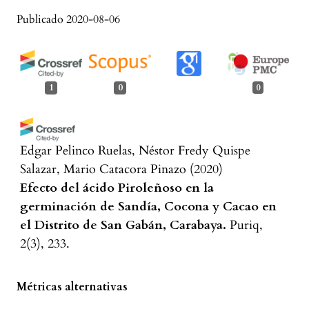
Publicado 2020-08-06
1
0
0
Edgar Pelinco Ruelas, Néstor Fredy Quispe
Salazar, Mario Catacora Pinazo
(2020)
Efecto del ácido Piroleñoso en la
germinación de Sandía, Cocona y Cacao en
el Distrito de San Gabán, Carabaya.
Puriq,
2(3), 233.
10.37073/puriq.2.3.105
Métricas alternativas