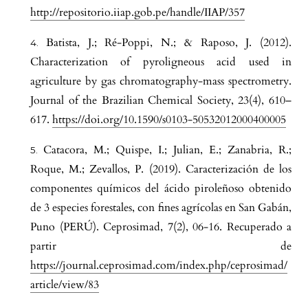
http://repositorio.iiap.gob.pe/handle/IIAP/357
Batista, J.; Ré-Poppi, N.; & Raposo, J. (2012).
Characterization of pyroligneous acid used in
agriculture by gas chromatography-mass spectrometry.
Journal of the Brazilian Chemical Society, 23(4), 610–
617.
https://doi.org/10.1590/s0103-50532012000400005
Catacora, M.; Quispe, I.; Julian, E.; Zanabria, R.;
Roque, M.; Zevallos, P. (2019). Caracterización de los
componentes químicos del ácido piroleñoso obtenido
de 3 especies forestales, con fines agrícolas en San Gabán,
Puno (PERÚ). Ceprosimad, 7(2), 06-16. Recuperado a
partir de
https://journal.ceprosimad.com/index.php/ceprosimad/
article/view/83