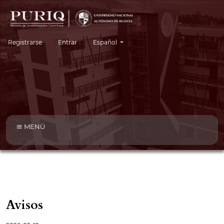
Cambiar el idioma. El idioma actual es:
Registrarse
Entrar
Español
MENÚ
Avisos