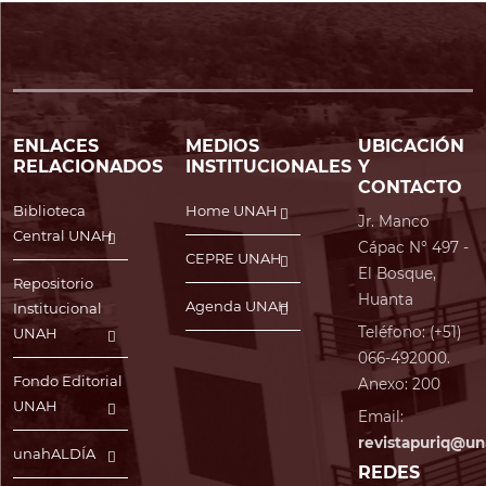
ENLACES
MEDIOS
UBICACIÓN
RELACIONADOS
INSTITUCIONALES
Y
CONTACTO
Biblioteca
Home UNAH
Jr. Manco
Central UNAH
Cápac N° 497 -
CEPRE UNAH
El Bosque,
Repositorio
Huanta
Agenda UNAH
Institucional
Teléfono: (+51)
UNAH
066-492000.
Fondo Editorial
Anexo: 200
UNAH
Email:
revistapuriq@un
unahALDÍA
REDES