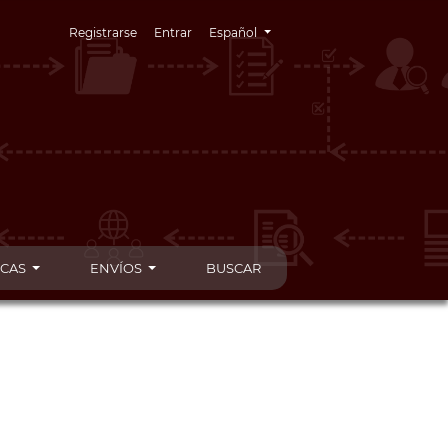
Cambiar el idioma. El idioma actual es:
Registrarse
Entrar
Español
ICAS
ENVÍOS
BUSCAR