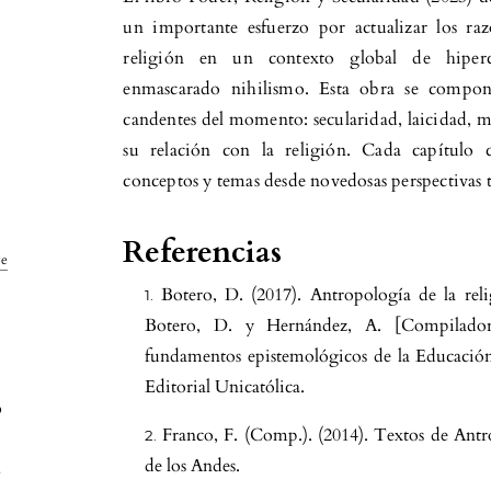
un importante esfuerzo por actualizar los ra
religión en un contexto global de hiperco
enmascarado nihilismo. Esta obra se compon
candentes del momento: secularidad, laicidad, mo
su relación con la religión. Cada capítulo c
conceptos y temas desde novedosas perspectivas te
Referencias
ve
Botero, D. (2017). Antropología de la reli
Botero, D. y Hernández, A. [Compiladore
fundamentos epistemológicos de la Educación R
Editorial Unicatólica.
o
Franco, F. (Comp.). (2014). Textos de Antr
a
de los Andes.