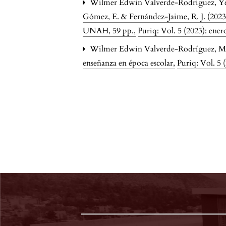
Wilmer Edwin Valverde-Rodriguez, Yés
Gómez, E. & Fernández-Jaime, R. J. (2023)
UNAH, 59 pp.
,
Puriq: Vol. 5 (2023): ene
Wilmer Edwin Valverde-Rodríguez, Mar
enseñanza en época escolar
,
Puriq: Vol. 5 