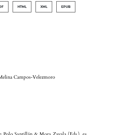
DF
HTML
XML
EPUB
Melina Campos-Velezmoro
e Polo Santillán & Mora Zavala (Eds.), es