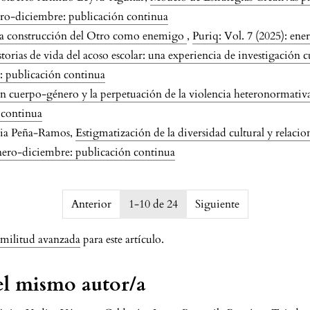
nero-diciembre: publicación continua
la construcción del Otro como enemigo
,
Puriq: Vol. 7 (2025): en
torias de vida del acoso escolar: una experiencia de investigación c
e: publicación continua
ón cuerpo-género y la perpetuación de la violencia heteronormativa
 continua
via Peña-Ramos,
Estigmatización de la diversidad cultural y relacio
enero-diciembre: publicación continua
45bef7af3f
Anterior
1-10 de 24
Siguiente
imilitud avanzada
para este artículo.
del mismo autor/a