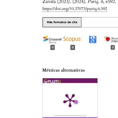
Zavala (2023). (2024).
Puriq
,
6
, e592.
https://doi.org/10.37073/puriq.6.592
Más formatos de cita
0
0
0
Métricas alternativas