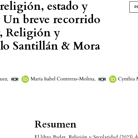
religión, estado y
P
. Un breve recorrido
r, Religión y
olo Santillán & Mora
uez
,
María Isabel Contreras-Molina
,
Cynthia 
Resumen
El libro Poder, Religión y Secularidad (2023) d