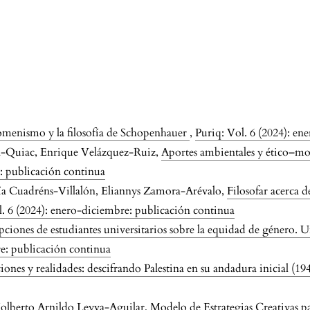
omenismo y la filosofía de Schopenhauer
,
Puriq: Vol. 6 (2024): en
a-Quiac, Enrique Velázquez-Ruiz,
Aportes ambientales y ético–mo
e: publicación continua
ía Cuadréns-Villalón, Eliannys Zamora-Arévalo,
Filosofar acerca d
l. 6 (2024): enero-diciembre: publicación continua
pciones de estudiantes universitarios sobre la equidad de género. U
re: publicación continua
iones y realidades: descifrando Palestina en su andadura inicial (1
Nolberto Arnildo Leyva-Aguilar,
Modelo de Estrategias Creativas p