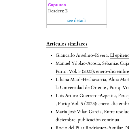
Captures
Readers:
2
see details
Artículos similares
Giancarlo Anselmo-Rivera,
El epifen
Manuel Yóplac-Acosta, Sebanias Cuj
Puriq: Vol. 5 (2023): enero-diciembr
Liliana Masó-Hechavarría, Alina Mar
la Universidad de Oriente
,
Puriq: Vo
Luis Arturo Guerrero-Azpeitia,
Perce
,
Puriq: Vol. 5 (2023): enero-diciemb
María José Vilar-García,
Entre resoluc
diciembre: publicación continua
Rocio del Pilar Rodriguez-Aguilar, 