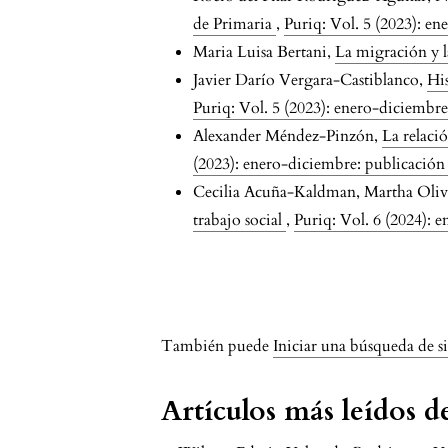
de Primaria
,
Puriq: Vol. 5 (2023): e
Maria Luisa Bertani,
La migración y 
Javier Darío Vergara-Castiblanco,
His
Puriq: Vol. 5 (2023): enero-diciembr
Alexander Méndez-Pinzón,
La relaci
(2023): enero-diciembre: publicación
Cecilia Acuña-Kaldman, Martha Oli
trabajo social
,
Puriq: Vol. 6 (2024): 
issue.pagination6a7
También puede
Iniciar una búsqueda de s
Artículos más leídos 