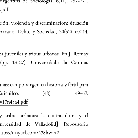
Argentina de Sociología, 6(11), 257-271.
.pdf
ión, violencia y discriminación: situación
xicano. Delito y Sociedad, 30(52), e0044.
os juveniles y tribus urbanas. En J. Romay
 (pp. 13-27). Universidade da Coruña.
nas: campo virgen en historia y fértil para
 Cuicuilco, (48), 49-67.
/v17n48a4.pdf
y tribus urbanas: la contracultura y el
iversidad de Valladolid]. Repositorio
ttps://tinyurl.com/278bwjx2