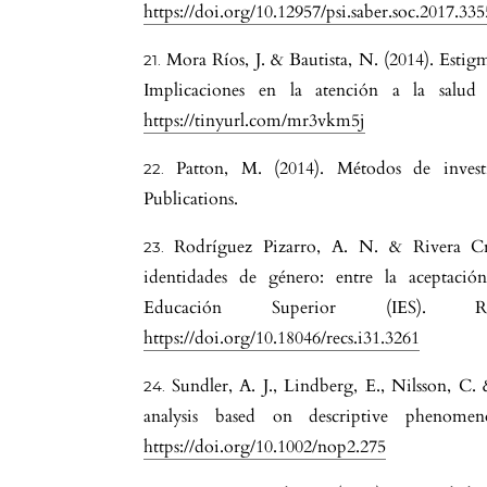
https://doi.org/10.12957/psi.saber.soc.2017.33
Mora Ríos, J. & Bautista, N. (2014). Estigm
Implicaciones en la atención a la salud 
https://tinyurl.com/mr3vkm5j
Patton, M. (2014). Métodos de investi
Publications.
Rodríguez Pizarro, A. N. & Rivera Cres
identidades de género: entre la aceptació
Educación Superior (IES). R
https://doi.org/10.18046/recs.i31.3261
Sundler, A. J., Lindberg, E., Nilsson, C.
analysis based on descriptive phenomen
https://doi.org/10.1002/nop2.275