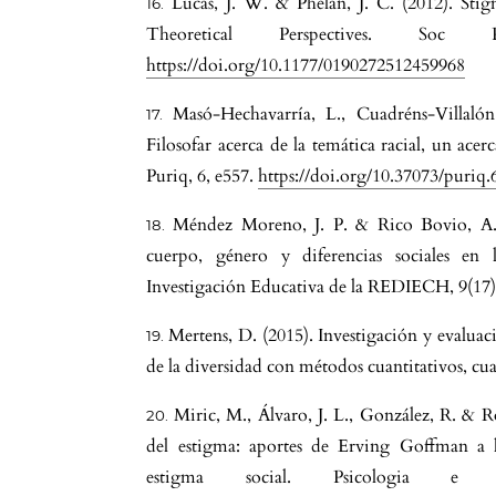
Lucas, J. W. & Phelan, J. C. (2012). Sti
Theoretical Perspectives. Soc
https://doi.org/10.1177/0190272512459968
Masó-Hechavarría, L., Cuadréns-Villaló
Filosofar acerca de la temática racial, un ace
Puriq, 6, e557.
https://doi.org/10.37073/puriq.
Méndez Moreno, J. P. & Rico Bovio, A. (
cuerpo, género y diferencias sociales en
Investigación Educativa de la REDIECH, 9(17)
Mertens, D. (2015). Investigación y evaluac
de la diversidad con métodos cuantitativos, cua
Miric, M., Álvaro, J. L., González, R. & R
del estigma: aportes de Erving Goffman a l
estigma social. Psicologia e 