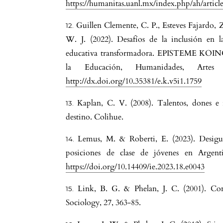
https://humanitas.uanl.mx/index.php/ah/articl
Guillen Clemente, C. P., Esteves Fajardo, 
W. J. (2022). Desafíos de la inclusión en la
educativa transformadora. EPISTEME KOINON
la Educación, Humanidades, Artes 
http://dx.doi.org/10.35381/e.k.v5i1.1759
Kaplan, C. V. (2008). Talentos, dones e i
destino. Colihue.
Lemus, M. & Roberti, E. (2023). Desigual
posiciones de clase de jóvenes en Argentin
https://doi.org/10.14409/ie.2023.18.e0043
Link, B. G. & Phelan, J. C. (2001). Co
Sociology, 27, 363-85.