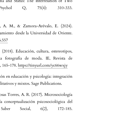
gma and Status: The Interrelation of Two
 Psychol Q, 75(4): 310-333.
n, A. M., & Zamora-Arévalo, E. (2024).
rcamiento desde la Universidad de Oriente.
6.557
2018). Educación, cultura, estereotipos,
 la fotografía de moda. IE, Revista de
, 165-178.
https://tinyurl.com/yc66wxjy
ión en educación y psicología: integración
litativos y mixtos. Sage Publications.
osas Torres, A. R. (2017). Microsociología
a conceptualización psicosociológica del
Saber Social, 6(2), 172-185.