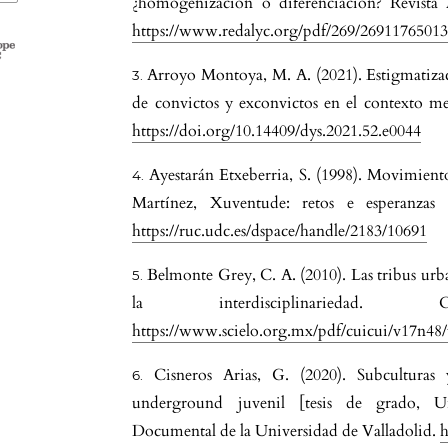
¿homogenización o diferenciación? Revista 
https://www.redalyc.org/pdf/269/26911765013
Arroyo Montoya, M. A. (2021). Estigmatizac
de convictos y exconvictos en el contexto me
https://doi.org/10.14409/dys.2021.52.e0044
Ayestarán Etxeberria, S. (1998). Movimient
Martínez, Xuventude: retos e esperanzas
https://ruc.udc.es/dspace/handle/2183/10691
Belmonte Grey, C. A. (2010). Las tribus urba
la interdisciplinariedad.
https://www.scielo.org.mx/pdf/cuicui/v17n48
Cisneros Arias, G. (2020). Subculturas 
underground juvenil [tesis de grado, Un
Documental de la Universidad de Valladolid.
h