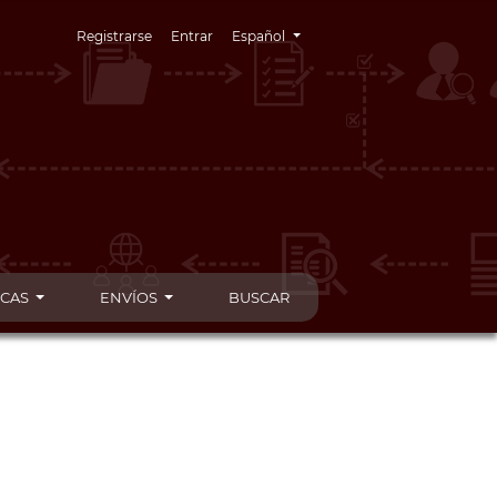
Cambiar el idioma. El idioma actual es:
Registrarse
Entrar
Español
ICAS
ENVÍOS
BUSCAR