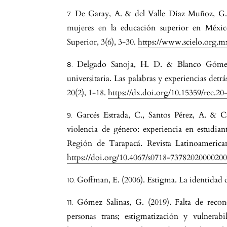
De Garay, A. & del Valle Díaz Muñoz, G. 
mujeres en la educación superior en Méxic
Superior, 3(6), 3-30.
https://www.scielo.org.m
Delgado Sanoja, H. D. & Blanco Gómez,
universitaria. Las palabras y experiencias detr
20(2), 1-18.
https://dx.doi.org/10.15359/ree.20
Garcés Estrada, C., Santos Pérez, A. & Ca
violencia de género: experiencia en estudiant
Región de Tarapacá. Revista Latinoamerican
https://doi.org/10.4067/s0718-7378202000020
Goffman, E. (2006). Estigma. La identidad 
Gómez Salinas, G. (2019). Falta de reco
personas trans; estigmatización y vulnerabi