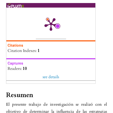
Carmita Marcela Carrillo Vargas, Narcisa de Jesús
Mena Garzón, Diego Rafael Muñoz Atiaga
(2023)
Interactivity and intelligent learning of
institutional subjects: leadership and national
reality of students at Universidad de las
Fuerzas Armadas ESPE.
Salud, Ciencia y
Tecnología - Serie de Conferencias, 2, 375.
Citations
10.56294/sctconf2023375
Citation Indexes:
1
Captures
Readers:
10
see details
Resumen
El presente trabajo de investigación se realizó con el
objetivo de determinar la influencia de las estrategias