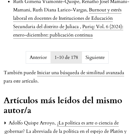
Ruth Gimena Viamonte-Quispe, Renatho Josel Mamani-
Mamani, Ruth Diana Larico-Vargas,
Burnout y estrés
laboral en docentes de Instituciones de Educación
Secundaria del distrito de Juliaca
,
Puriq: Vol. 6 (2024):
enero-diciembre: publicación continua
issue.pagination6a751083c4cfe
Anterior
1-10 de 178
Siguiente
También puede
Iniciar una búsqueda de similitud avanzada
para este artículo.
Artículos más leídos del mismo
autor/a
Adolfo Quispe Arroyo,
¿La política es arte o ciencia de
gobernar? La abreviada de la política en el espejo de Platón y