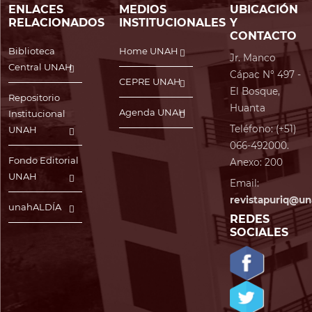
ENLACES
MEDIOS
UBICACIÓN
RELACIONADOS
INSTITUCIONALES
Y
CONTACTO
Biblioteca
Home UNAH
Jr. Manco
Central UNAH
Cápac N° 497 -
CEPRE UNAH
El Bosque,
Repositorio
Huanta
Agenda UNAH
Institucional
Teléfono: (+51)
UNAH
066-492000.
Fondo Editorial
Anexo: 200
UNAH
Email:
revistapuriq@un
unahALDÍA
REDES
SOCIALES