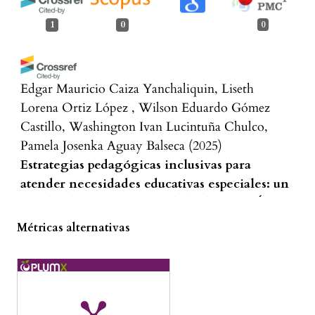
1
0
0
Edgar Mauricio Caiza Yanchaliquin, Liseth
Lorena Ortiz López , Wilson Eduardo Gómez
Castillo, Washington Ivan Lucintuña Chulco,
Pamela Josenka Aguay Balseca
(2025)
Estrategias pedagógicas inclusivas para
atender necesidades educativas especiales: un
estudio de caso en la Unidad Educativa Ángel
Polibio Chaves de Guaranda.
LATAM Revista
Métricas alternativas
Latinoamericana de Ciencias Sociales y
Humanidades, 6(2).
10.56712/latam.v6i2.3840