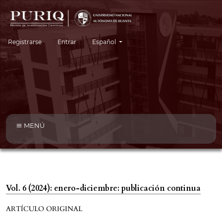
Cambiar el idioma. El idioma actual es:
Registrarse
Entrar
Español
MENÚ
Vol. 6 (2024): enero-diciembre: publicación continua
ARTÍCULO ORIGINAL