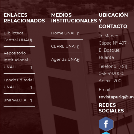
ENLACES
MEDIOS
UBICACIÓN
RELACIONADOS
INSTITUCIONALES
Y
CONTACTO
Biblioteca
Home UNAH
Jr. Manco
Central UNAH
Cápac N° 497 -
CEPRE UNAH
El Bosque,
Repositorio
Huanta
Agenda UNAH
Institucional
Teléfono: (+51)
UNAH
066-492000.
Fondo Editorial
Anexo: 200
UNAH
Email:
revistapuriq@un
unahALDÍA
REDES
SOCIALES