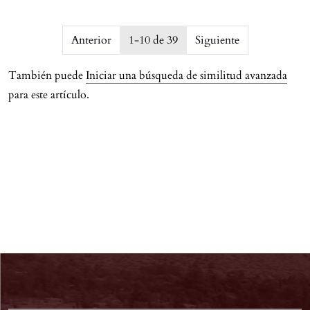
issue.pagination6a75e202b005d
Anterior
1-10 de 39
Siguiente
También puede
Iniciar una búsqueda de similitud avanzada
para este artículo.