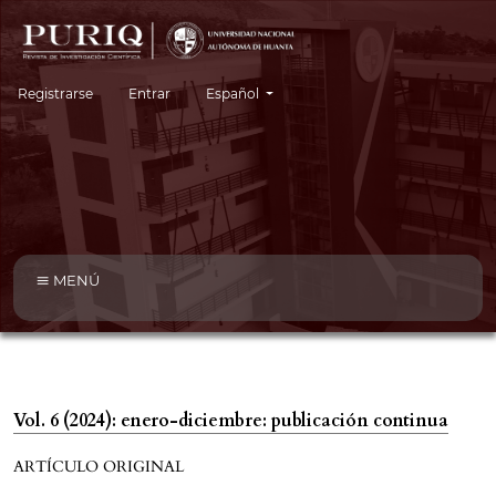
Cambiar el idioma. El idioma actual es:
Registrarse
Entrar
Español
MENÚ
Vol. 6 (2024): enero-diciembre: publicación continua
ARTÍCULO ORIGINAL