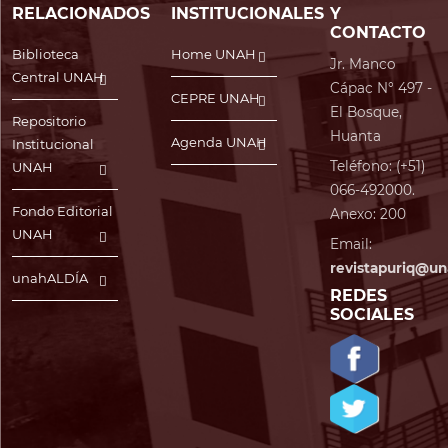
RELACIONADOS
INSTITUCIONALES
Y
CONTACTO
Biblioteca
Home UNAH
Jr. Manco
Central UNAH
Cápac N° 497 -
CEPRE UNAH
El Bosque,
Repositorio
Huanta
Agenda UNAH
Institucional
Teléfono: (+51)
UNAH
066-492000.
Fondo Editorial
Anexo: 200
UNAH
Email:
revistapuriq@un
unahALDÍA
REDES
SOCIALES