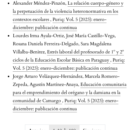
Alexander Méndez-Pinzón,
La relación cuerpo-género y
la perpetuación de la violencia heteronormativa en los
contextos escolares
,
Puriq: Vol. 5 (2023): enero-
diciembre: publicación continua
Lourdes Irma Ayala-Ortiz, José María Castillo-Vega,
Rosana Daniela Ferreira-Delgado, Sara Magdalena
Villalba-Benìtez,
Estrés laboral del profesorado de 1º y 2º
ciclos de la Educación Escolar Básica en Paraguay
,
Puriq:
Vol. 5 (2023): enero-diciembre: publicación continua
Jorge Arturo Velázquez-Hernández, Marcela Romero-
Zepeda, Agustín Martínez-Anaya,
Educación comunitaria
para el emprendimiento del orégano y la damiana en la
comunidad de Camargo
,
Puriq: Vol. 5 (2023): enero-
diciembre: publicación continua
issue.pagination6a77f1adc4afd