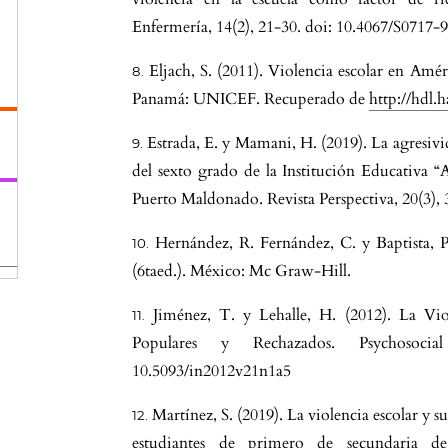
a
Enfermería, 14(2), 21-30. doi: 10.4067/S0717
Eljach, S. (2011). Violencia escolar en Amér
Panamá: UNICEF. Recuperado de
http://hdl.
Estrada, E. y Mamani, H. (2019). La agresivid
del sexto grado de la Institución Educativa “
Puerto Maldonado. Revista Perspectiva, 20(3),
).
Hernández, R. Fernández, C. y Baptista, P
(6taed.). México: Mc Graw-Hill.
n
Jiménez, T. y Lehalle, H. (2012). La Vio
Populares y Rechazados. Psychosocial
10.5093/in2012v21n1a5
Martínez, S. (2019). La violencia escolar y 
estudiantes de primero de secundaria de
5.