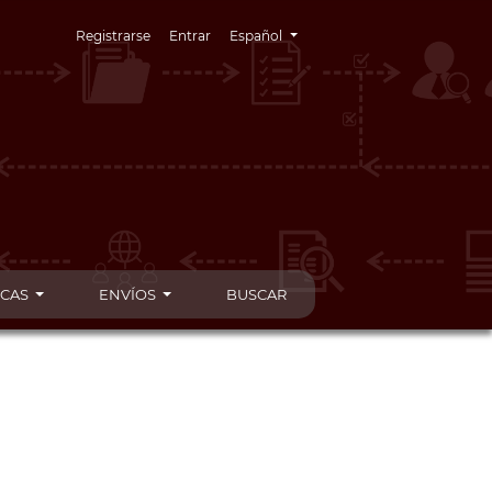
Cambiar el idioma. El idioma actual es:
Registrarse
Entrar
Español
ICAS
ENVÍOS
BUSCAR