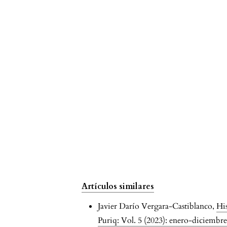
institution Nº 20595 "José Gabriel
Condorcanqui", San Mateo 2021.
Data and Metadata, 2, 169.
10.56294/dm2023169
Laura María Mora Álvarez
(2026)
Violencia escolar y rendimiento
académico en educación básica:
revisión sistemática.
Revista
Multidisciplinaria Voces de América
el Caribe, 3(1), 903.
10.69821/REMUVAC.v3i1.239
Artículos similares
Javier Darío Vergara-Castiblanco,
His
Puriq: Vol. 5 (2023): enero-diciembr