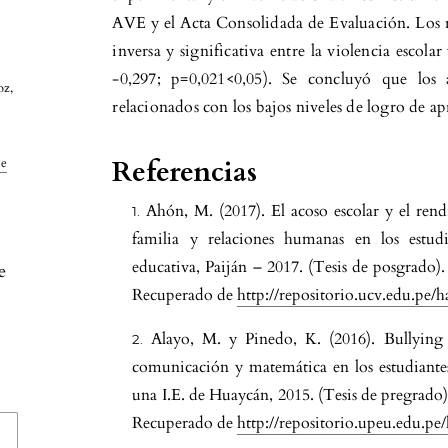
AVE y el Acta Consolidada de Evaluación. Los r
inversa y significativa entre la violencia escolar
-0,297; p=0,021<0,05). Se concluyó que los a
oz,
relacionados con los bajos niveles de logro de ap
Referencias
ve
Ahón, M. (2017). El acoso escolar y el ren
familia y relaciones humanas en los estud
educativa, Paiján – 2017. (Tesis de posgrado).
e
Recuperado de
http://repositorio.ucv.edu.pe
Alayo, M. y Pinedo, K. (2016). Bullying
comunicación y matemática en los estudiante
6
una I.E. de Huaycán, 2015. (Tesis de pregrado
Recuperado de
http://repositorio.upeu.edu.p