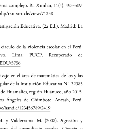
blema complejo. Ra Ximhai, 11(4), 493-509.
.php/rxm/article/view/71358
estigación Educativa. (2a Ed.). Madrid: La
 círculo de la violencia escolar en el Perú:
tivo. Lima: PUCP. Recuperado de
INEDU/5756
zaje en el área de matemática de los y las
egular de la Institución Educativa N° 32385
ia de Huamalíes, región Huánuco, año 2015.
 los Ángeles de Chimbote, Ancash, Perú.
u.pe/handle/123456789/2419
 M. y Valderrama, M. (2008). Agresión y
esgo del aprendizaje escolar. Ciencia y