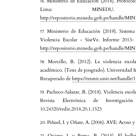
Ministerio de Educación (2018). Protocolos
Lima: MINEDU. 
r
http://repositorio.minedu.gob.pe/handle/M
Ministerio de Educación (2019). Sistema
Violencia Escolar - SíseVe. Informe 201
http://repositorio.minedu.gob.pe/handle/M
Morcillo, B. (2012). La violencia escol
académico. (Tesis de posgrado). Universidad In
Recuperado de
https://reunir.unir.net/handle
Pacheco-Salazar, B. (2018). Violencia escola
io
Revista Electrónica de Investigació
10.24320/redie.2018.20.1.1523
Piñuel, I. y Oñate, A. (2006). AVE: Acoso y
h
Quispe, J. y Poma, B. (2015). El bull