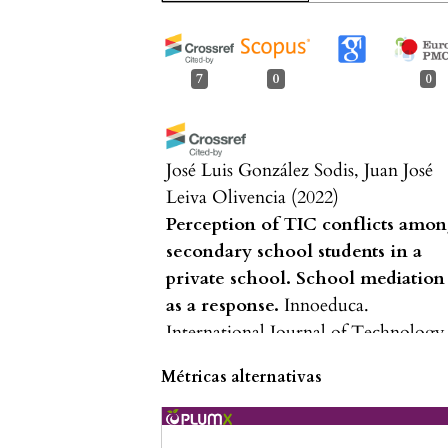
7
0
0
José Luis González Sodis, Juan José
Leiva Olivencia
(2022)
Perception of TIC conflicts amo
secondary school students in a
private school. School mediation
as a response.
Innoeduca.
International Journal of Technology
and Educational Innovation, 8(2), 58
Métricas alternativas
10.24310/innoeduca.2022.v8i2.12655