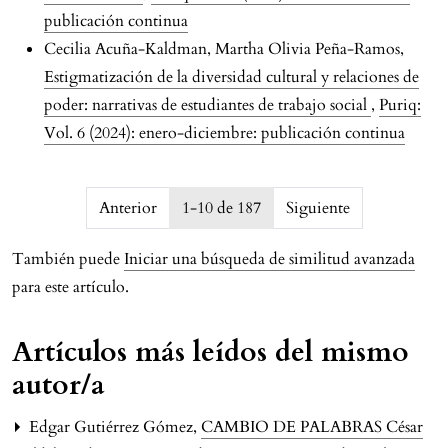
publicación continua
Cecilia Acuña-Kaldman, Martha Olivia Peña-Ramos,
Estigmatización de la diversidad cultural y relaciones de
poder: narrativas de estudiantes de trabajo social
,
Puriq:
Vol. 6 (2024): enero-diciembre: publicación continua
issue.pagination6a763d172f990
Anterior
1-10 de 187
Siguiente
También puede
Iniciar una búsqueda de similitud avanzada
para este artículo.
Artículos más leídos del mismo
autor/a
Edgar Gutiérrez Gómez,
CAMBIO DE PALABRAS César