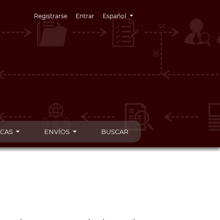
Cambiar el idioma. El idioma actual es:
Registrarse
Entrar
Español
ICAS
ENVÍOS
BUSCAR