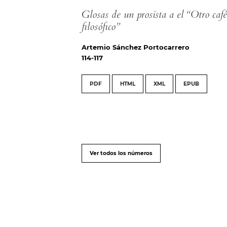
Glosas de un prosista a el “Otro caf
filosófico”
Artemio Sánchez Portocarrero
114-117
PDF
HTML
XML
EPUB
Ver todos los números