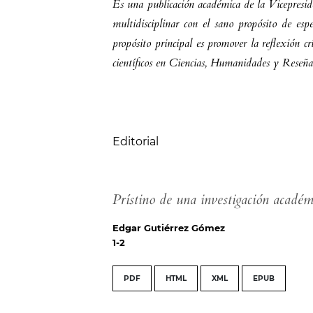
Es una publicación académica de la Vicepresid
multidisciplinar con el sano propósito de esp
propósito principal es promover la reflexión c
científicos en Ciencias, Humanidades y Reseña
Tabla de contenidos
Editorial
Prístino de una investigación académ
Edgar Gutiérrez Gómez
1-2
PDF
HTML
XML
EPUB