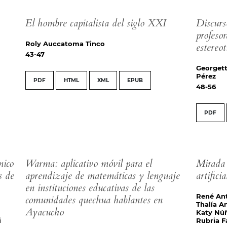
El hombre capitalista del siglo XXI
Discurs
profeso
Roly Auccatoma Tinco
estereo
43-47
Georgett
Pérez
PDF
HTML
XML
EPUB
48-56
PDF
mico
Warma: aplicativo móvil para el
Mirada 
s de
aprendizaje de matemáticas y lenguaje
artifici
en instituciones educativas de las
René An
comunidades quechua hablantes en
Thalía A
Ayacucho
Katy Núñ
i
Rubria F