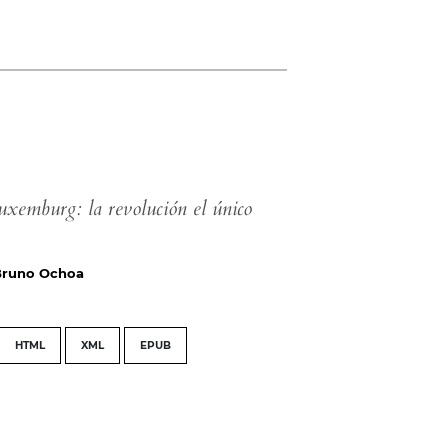
xemburg: la revolución el único
Bruno Ochoa
HTML
XML
EPUB