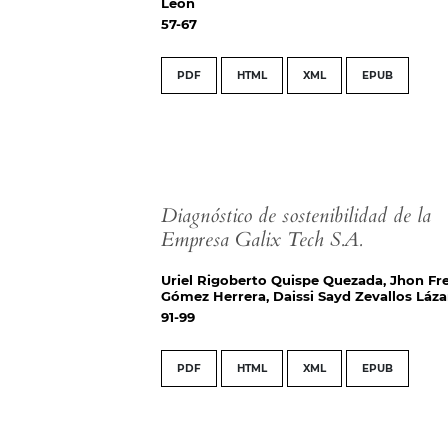
León
57-67
PDF
HTML
XML
EPUB
Diagnóstico de sostenibilidad de la
Empresa Galix Tech S.A.
Uriel Rigoberto Quispe Quezada, Jhon Fr
Gómez Herrera, Daissi Sayd Zevallos Láza
91-99
PDF
HTML
XML
EPUB