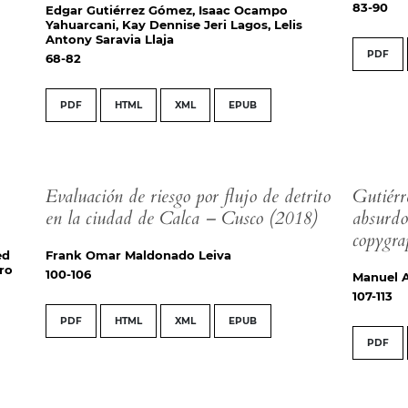
83-90
Edgar Gutiérrez Gómez, Isaac Ocampo
Yahuarcani, Kay Dennise Jeri Lagos, Lelis
Antony Saravia Llaja
PDF
68-82
PDF
HTML
XML
EPUB
Evaluación de riesgo por flujo de detrito
Gutiér
en la ciudad de Calca – Cusco (2018)
absurdo
copygra
ed
Frank Omar Maldonado Leiva
ro
100-106
Manuel 
107-113
PDF
HTML
XML
EPUB
PDF