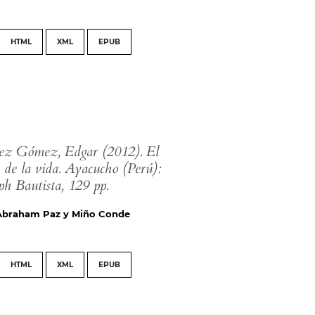
HTML
XML
EPUB
rez Gómez, Edgar (2012). El
 de la vida. Ayacucho (Perú):
ph Bautista, 129 pp.
Abraham Paz y Miño Conde
HTML
XML
EPUB