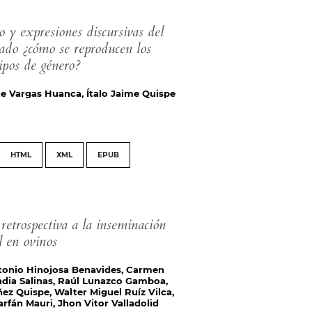
o y expresiones discursivas del
rado ¿cómo se reproducen los
tipos de género?
e Vargas Huanca, Ítalo Jaime Quispe
HTML
XML
EPUB
retrospectiva a la inseminación
al en ovinos
tonio Hinojosa Benavides, Carmen
ndia Salinas, Raúl Lunazco Gamboa,
ez Quispe, Walter Miguel Ruíz Vilca,
arfán Mauri, Jhon Vitor Valladolid