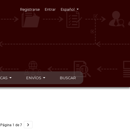
Cambiar el idioma. El idioma actual es:
Registrarse
Entrar
Español
ICAS
ENVÍOS
BUSCAR