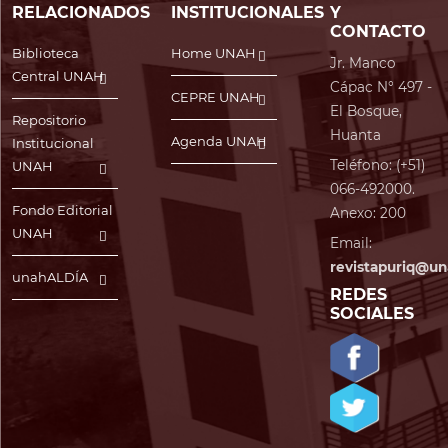
RELACIONADOS
INSTITUCIONALES
Y
CONTACTO
Biblioteca
Home UNAH
Jr. Manco
Central UNAH
Cápac N° 497 -
CEPRE UNAH
El Bosque,
Repositorio
Huanta
Agenda UNAH
Institucional
Teléfono: (+51)
UNAH
066-492000.
Fondo Editorial
Anexo: 200
UNAH
Email:
revistapuriq@un
unahALDÍA
REDES
SOCIALES