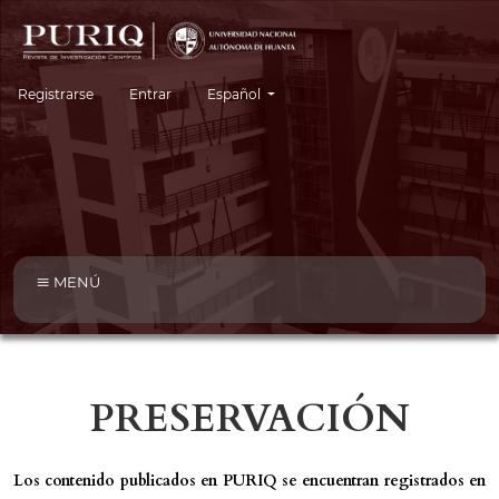
Cambiar el idioma. El idioma actual es:
Registrarse
Entrar
Español
MENÚ
PRESERVACIÓN
Los contenido publicados en PURIQ se encuentran registrados en