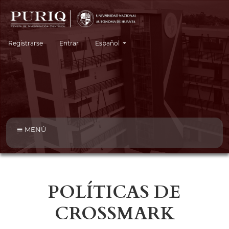
Cambiar el idioma. El idioma actual es:
Registrarse
Entrar
Español
MENÚ
POLÍTICAS DE
CROSSMARK