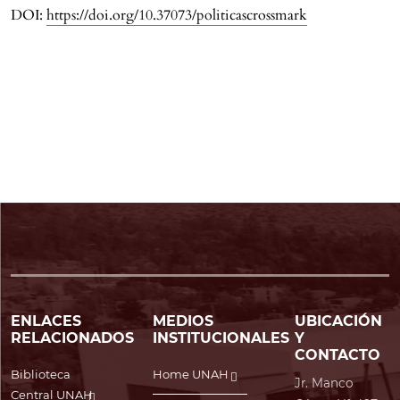
DOI:
https://doi.org/10.37073/politicascrossmark
ENLACES
MEDIOS
UBICACIÓN
RELACIONADOS
INSTITUCIONALES
Y
CONTACTO
Biblioteca
Home UNAH
Jr. Manco
Central UNAH