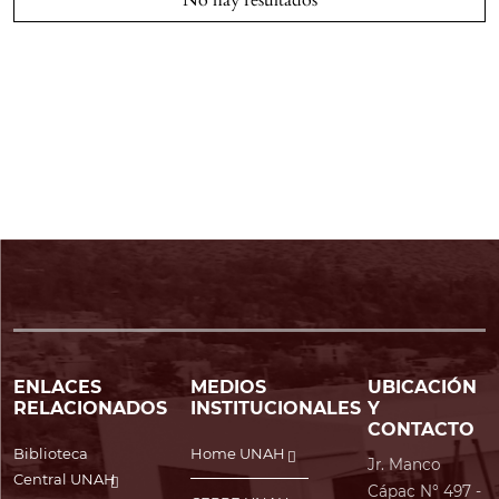
No hay resultados
ENLACES
MEDIOS
UBICACIÓN
RELACIONADOS
INSTITUCIONALES
Y
CONTACTO
Biblioteca
Home UNAH
Jr. Manco
Central UNAH
Cápac N° 497 -