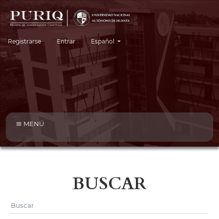
Cambiar el idioma. El idioma actual es:
Registrarse
Entrar
Español
MENÚ
BUSCAR