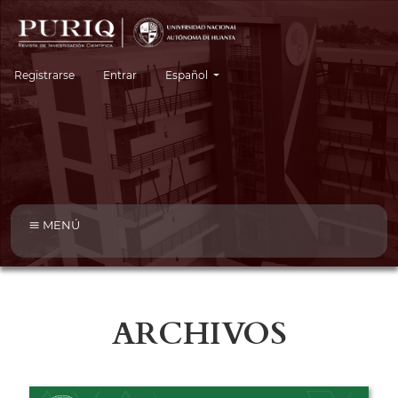
Cambiar el idioma. El idioma actual es:
Registrarse
Entrar
Español
MENÚ
ARCHIVOS