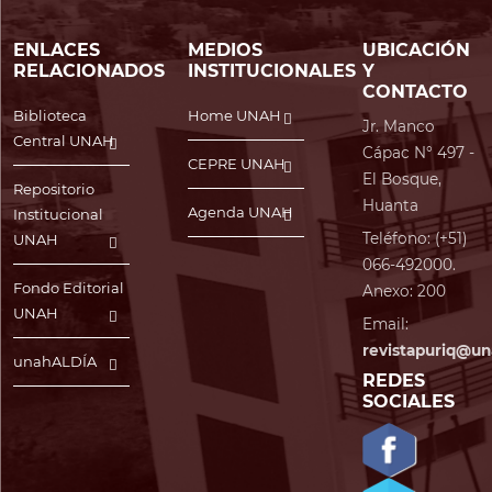
ENLACES
MEDIOS
UBICACIÓN
RELACIONADOS
INSTITUCIONALES
Y
CONTACTO
Biblioteca
Home UNAH
Jr. Manco
Central UNAH
Cápac N° 497 -
CEPRE UNAH
El Bosque,
Repositorio
Huanta
Agenda UNAH
Institucional
Teléfono: (+51)
UNAH
066-492000.
Fondo Editorial
Anexo: 200
UNAH
Email:
revistapuriq@un
unahALDÍA
REDES
SOCIALES