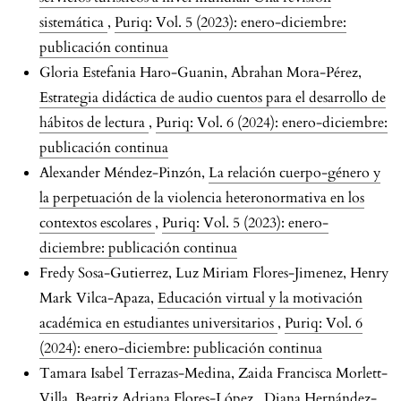
sistemática
,
Puriq: Vol. 5 (2023): enero-diciembre:
publicación continua
Gloria Estefania Haro-Guanin, Abrahan Mora-Pérez,
Estrategia didáctica de audio cuentos para el desarrollo de
hábitos de lectura
,
Puriq: Vol. 6 (2024): enero-diciembre:
publicación continua
Alexander Méndez-Pinzón,
La relación cuerpo-género y
la perpetuación de la violencia heteronormativa en los
contextos escolares
,
Puriq: Vol. 5 (2023): enero-
diciembre: publicación continua
Fredy Sosa-Gutierrez, Luz Miriam Flores-Jimenez, Henry
Mark Vilca-Apaza,
Educación virtual y la motivación
académica en estudiantes universitarios
,
Puriq: Vol. 6
(2024): enero-diciembre: publicación continua
Tamara Isabel Terrazas-Medina, Zaida Francisca Morlett-
Villa, Beatriz Adriana Flores-López , Diana Hernández-