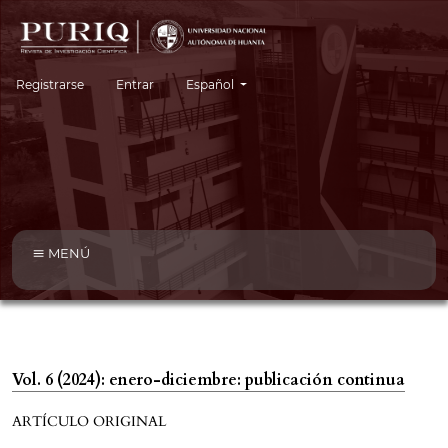
Cambiar el idioma. El idioma actual es:
Registrarse
Entrar
Español
MENÚ
Vol. 6 (2024): enero-diciembre: publicación continua
ARTÍCULO ORIGINAL