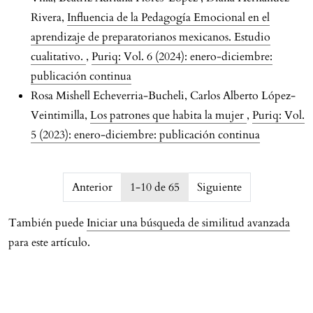
Rivera,
Influencia de la Pedagogía Emocional en el
aprendizaje de preparatorianos mexicanos. Estudio
cualitativo.
,
Puriq: Vol. 6 (2024): enero-diciembre:
publicación continua
Rosa Mishell Echeverria-Bucheli, Carlos Alberto López-
Veintimilla,
Los patrones que habita la mujer
,
Puriq: Vol.
5 (2023): enero-diciembre: publicación continua
issue.pagination6a7629a1bcb77
Anterior
1-10 de 65
Siguiente
También puede
Iniciar una búsqueda de similitud avanzada
para este artículo.