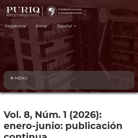
Cambiar el idioma. El idioma actual es:
Registrarse
Entrar
Español
MENÚ
Vol. 8, Núm. 1 (2026):
enero-junio: publicación
continua