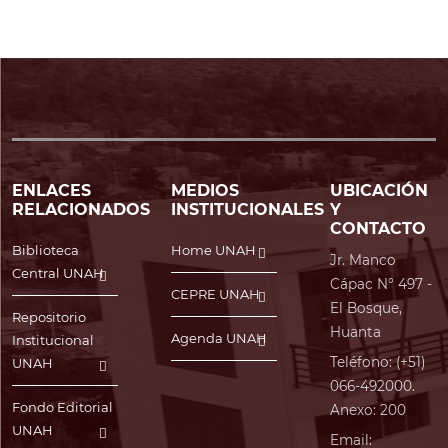
ENLACES
MEDIOS
UBICACIÓN
RELACIONADOS
INSTITUCIONALES
Y
CONTACTO
Biblioteca
Home UNAH
Jr. Manco
Central UNAH
Cápac N° 497 -
CEPRE UNAH
El Bosque,
Repositorio
Huanta
Agenda UNAH
Institucional
Teléfono: (+51)
UNAH
066-492000.
Fondo Editorial
Anexo: 200
UNAH
Email: