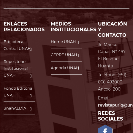
ENLACES
MEDIOS
UBICACIÓN
RELACIONADOS
INSTITUCIONALES
Y
CONTACTO
Biblioteca
Home UNAH
Jr. Manco
Central UNAH
Cápac N° 497 -
CEPRE UNAH
El Bosque,
Repositorio
Huanta
Agenda UNAH
Institucional
Teléfono: (+51)
UNAH
066-492000.
Fondo Editorial
Anexo: 200
UNAH
Email:
revistapuriq@un
unahALDÍA
REDES
SOCIALES