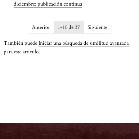
diciembre: publicación continua
issue.pagination6a763d6ce4796
Anterior
1-10 de 37
Siguiente
También puede
Iniciar una búsqueda de similitud avanzada
para este artículo.