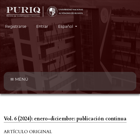
Cambiar el idioma. El idioma actual es:
Registrarse
Entrar
Español
MENÚ
Vol. 6 (2024): enero-diciembre: publicación continua
ARTÍCULO ORIGINAL