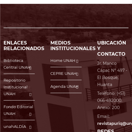
ENLACES
MEDIOS
UBICACIÓN
RELACIONADOS
INSTITUCIONALES
Y
CONTACTO
Biblioteca
Home UNAH
Jr. Manco
Central UNAH
Cápac N° 497 -
CEPRE UNAH
El Bosque,
Repositorio
Huanta
Agenda UNAH
Institucional
Teléfono: (+51)
UNAH
066-492000.
Fondo Editorial
Anexo: 200
UNAH
Email:
revistapuriq@un
unahALDÍA
REDES