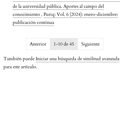
de la universidad pública. Aportes al campo del
conocimiento
,
Puriq: Vol. 6 (2024): enero-diciembre:
publicación continua
issue.pagination6a79b02a18ae7
Anterior
1-10 de 45
Siguiente
También puede
Iniciar una búsqueda de similitud avanzada
para este artículo.