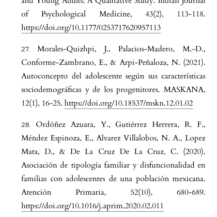
and Young Adults: A Qualitative Study. Indian Journal
of Psychological Medicine, 43(2), 113-118.
https://doi.org/10.1177/0253717620957113
Morales-Quizhpi, J., Palacios-Madero, M.-D.,
Conforme-Zambrano, E., & Arpi-Peñaloza, N. (2021).
Autoconcepto del adolescente según sus características
sociodemográficas y de los progenitores. MASKANA,
12(1), 16-25.
https://doi.org/10.18537/mskn.12.01.02
Ordóñez Azuara, Y., Gutiérrez Herrera, R. F.,
Méndez Espinoza, E., Alvarez Villalobos, N. A., Lopez
Mata, D., & De La Cruz De La Cruz, C. (2020).
Asociación de tipología familiar y disfuncionalidad en
familias con adolescentes de una población mexicana.
Atención Primaria, 52(10), 680-689.
https://doi.org/10.1016/j.aprim.2020.02.011