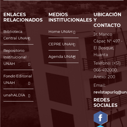
ENLACES
MEDIOS
UBICACIÓN
RELACIONADOS
INSTITUCIONALES
Y
CONTACTO
Biblioteca
Home UNAH
Jr. Manco
Central UNAH
Cápac N° 497 -
CEPRE UNAH
El Bosque,
Repositorio
Huanta
Agenda UNAH
Institucional
Teléfono: (+51)
UNAH
066-492000.
Fondo Editorial
Anexo: 200
UNAH
Email:
revistapuriq@un
unahALDÍA
REDES
SOCIALES