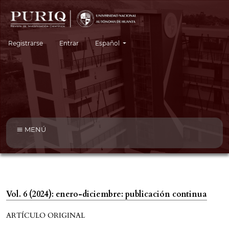
Cambiar el idioma. El idioma actual es:
Registrarse
Entrar
Español
MENÚ
Vol. 6 (2024): enero-diciembre: publicación continua
ARTÍCULO ORIGINAL