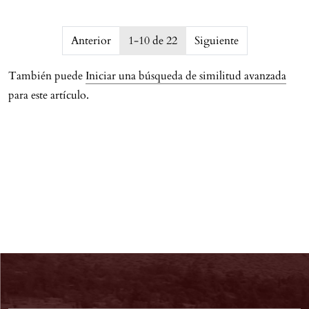
issue.pagination6a77c2a8c8a4c
Anterior
1-10 de 22
Siguiente
También puede
Iniciar una búsqueda de similitud avanzada
para este artículo.