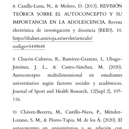
Cazalla-Luna, N., & Molero, D. (2013). REVISIÓN
TEÓRICA SOBRE EL AUTOCONCEPTO Y SU
IMPORTANCIA EN LA ADOLESCENCIA. Revista
electrónica de investigación y docencia (REID), 10.
https://dialnet.unirioja.es/servlet/articulo?
codigo=5449648
Chacón-Cuberos, R., Ramírez-Granizo, I., Ubago-
Jiménez, J. L., & Castro-Sánchez, M. (2020).
Autoconcepto multidimensional en estudiantes
universitarios según factores sociales y académicos.
Journal of Sport and Health Research, 12(Supl 2), 107-
116.
Chávez-Becerra, M., Castillo-Nava, P., Méndez-
Lozano, S. M., & Flores-Tapia, M. de los Á. (2020). El
autoconcepto en universitarios y su relación con