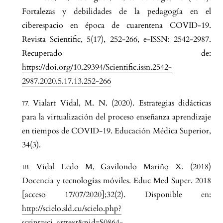
Fortalezas y debilidades de la pedagogía en el
ciberespacio en época de cuarentena COVID-19.
Revista Scientific, 5(17), 252-266, e-ISSN: 2542-2987.
Recuperado de:
https://doi.org/10.29394/Scientific.issn.2542-
2987.2020.5.17.13.252-266
Vialart Vidal, M. N. (2020). Estrategias didácticas
para la virtualización del proceso enseñanza aprendizaje
en tiempos de COVID-19. Educación Médica Superior,
34(3).
Vidal Ledo M, Gavilondo Mariño X. (2018)
Docencia y tecnologías móviles. Educ Med Super. 2018
[acceso 17/07/2020];32(2). Disponible en:
http://scielo.sld.cu/scielo.php?
script=sci_arttext&pid=S0864-