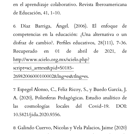
en el aprendizaje colaborativo. Revista Iberoamericana
de Educación, 41, 1-10.
Díaz Barriga, Ángel. (2006). El enfoque de
competencias en la educación: ¿Una alternativa o un
disfraz de cambio?. Perfiles educativos, 28(111), 7-36.
Recuperado en 01 de abril de 2021, de
http://www.scielo.org.mx/scielo.php?
script=sci_arttext&pid=S0185-
26982006000100002&lng=es&tlng=es
.
Espegel Alonso, C., Feliz Ricoy, S., y Buedo García, J.
A. (2020), Poliesferas Pedagógicas. Estudio analítico de
las cosmologías locales del Covid-19. DOI:
10.5821/jida.2020.9356.
Galindo Cuervo, Nicolas y Vela Palacios, Jaime (2020)