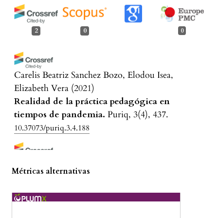
2
0
0
Carelis Beatriz Sanchez Bozo, Elodou Isea,
Elizabeth Vera
(2021)
Realidad de la práctica pedagógica en
tiempos de pandemia.
Puriq, 3(4), 437.
10.37073/puriq.3.4.188
Lorena Cardona Alarcón, Gleiber Sepúlveda,
Métricas alternativas
Omar Orlando Bustos Pulido
(2023)
Pedagogía, práctica y literatura: territorializar
el mundo desde el artefacto pedagógico.