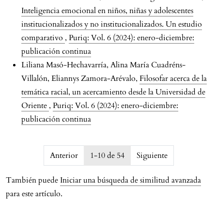
Inteligencia emocional en niños, niñas y adolescentes
institucionalizados y no institucionalizados. Un estudio
comparativo
,
Puriq: Vol. 6 (2024): enero-diciembre:
publicación continua
Liliana Masó-Hechavarría, Alina María Cuadréns-
Villalón, Eliannys Zamora-Arévalo,
Filosofar acerca de la
temática racial, un acercamiento desde la Universidad de
Oriente
,
Puriq: Vol. 6 (2024): enero-diciembre:
publicación continua
issue.pagination6a7457d528bf8
Anterior
1-10 de 54
Siguiente
También puede
Iniciar una búsqueda de similitud avanzada
para este artículo.