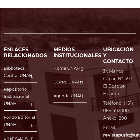
ENLACES
MEDIOS
UBICACIÓN
RELACIONADOS
INSTITUCIONALES
Y
CONTACTO
Biblioteca
Home UNAH
Jr. Manco
Central UNAH
Cápac N° 497 -
CEPRE UNAH
El Bosque,
Repositorio
Huanta
Agenda UNAH
Institucional
Teléfono: (+51)
UNAH
066-492000.
Fondo Editorial
Anexo: 200
UNAH
Email:
revistapuriq@un
unahALDÍA