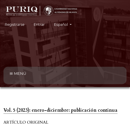
Cambiar el idioma. El idioma actual es:
Registrarse
Entrar
Español
MENÚ
Vol. 5 (2023): enero-diciembre: publicación continua
ARTÍCULO ORIGINAL