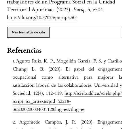
trabajadores de un Programa Social en la Unidad
Territorial Apurímac. (2023).
Puriq
,
5
, e504.
https://doi.org/10.37073/puriq.5.504
Más formatos de cita
Referencias
Agurto Ruiz, K. P., Mogollón García, F. S. y Castillo
Chung, L. B. (2020). El papel del engagement
ocupacional como alternativa para mejorar la
satisfacción laboral de los colaboradores. Universidad y
Sociedad, 12(4), 112-119.
http://scielo.sld.cu/scielo.php?
script=sci_arttext&pid=S2218-
36202020000400112&lng=es&tlng=es
Argomedo Campos, J. R. (2020). Engagement