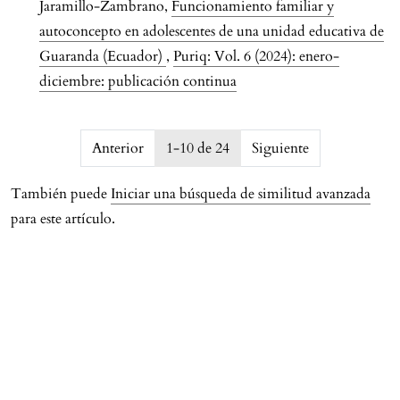
Jaramillo-Zambrano,
Funcionamiento familiar y
autoconcepto en adolescentes de una unidad educativa de
Guaranda (Ecuador)
,
Puriq: Vol. 6 (2024): enero-
diciembre: publicación continua
issue.pagination6a75118a92fb1
Anterior
1-10 de 24
Siguiente
También puede
Iniciar una búsqueda de similitud avanzada
para este artículo.