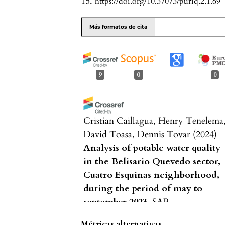
15.
https://doi.org/10.37073/puriq.2.1.69
Más formatos de cita
9
0
0
Cristian Caillagua, Henry Tenelema
David Toasa, Dennis Tovar
(2024)
Analysis of potable water quality
in the Belisario Quevedo sector,
Cuatro Esquinas neighborhood,
during the period of may to
september 2023.
SAP
Multidisciplinary Open, 1, 21.
Métricas alternativas