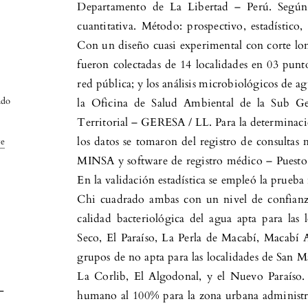
Departamento de La Libertad – Perú. Según e
cuantitativa. Método: prospectivo, estadístico,
Con un diseño cuasi experimental con corte lo
fueron colectadas de 14 localidades en 03 punt
red pública; y los análisis microbiológicos de a
ndo
la Oficina de Salud Ambiental de la Sub Ge
Territorial – GERESA / LL. Para la determinac
los datos se tomaron del registro de consultas
ve
MINSA y software de registro médico – Puest
En la validación estadística se empleó la prueb
Chi cuadrado ambas con un nivel de confianz
calidad bacteriológica del agua apta para las
Seco, El Paraíso, La Perla de Macabí, Macabí A
grupos de no apta para las localidades de San M
La Corlib, El Algodonal, y el Nuevo Paraíso
-
humano al 100% para la zona urbana administ