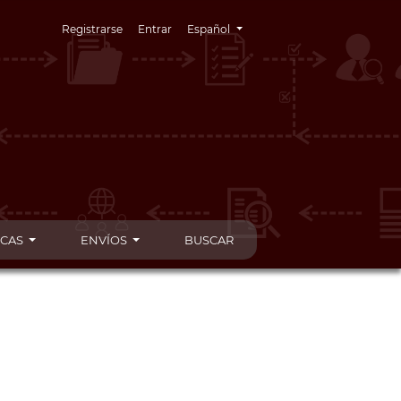
Cambiar el idioma. El idioma actual es:
Registrarse
Entrar
Español
ICAS
ENVÍOS
BUSCAR