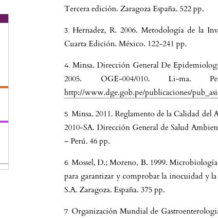
Tercera edición. Zaragoza España. 522 pp.
Hernadez, R. 2006. Metodología de la Inv
Cuarta Edición. México. 122-241 pp.
Minsa. Dirección General De Epidemiología.
2005. OGE-004/010. Li-ma. Pe
s
http://www.dge.gob.pe/publicaciones/pub_asis
o
a
Minsa. 2011. Reglamento de la Calidad d
2010-SA. Dirección General de Salud Ambienta
– Perú. 46 pp.
Mossel, D.; Moreno, B. 1999. Microbiología
,
para garantizar y comprobar la inocuidad y la 
S.A. Zaragoza. España. 375 pp.
Organización Mundial de Gastroenterologia.