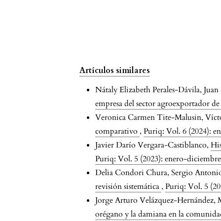
Bujaico, Fredy Quintana Uscamayta
Oliver Taype Landeo
(2024)
Evaluación Fisicoquímica de Agu
Potable con Enfoque Hospitalari
en Pampas - Tayacaja: Impacto e
la Seguridad Sanitaria,
Artículos similares
Infraestructura y Gestión del
Nátaly Elizabeth Perales-Dávila, Jua
Recurso Hídrico.
FitoVida, 3(1), 19
empresa del sector agroexportador de
10.56275/fitovida.v3i1.35
Veronica Carmen Tite-Malusin, Víc
comparativo
,
Puriq: Vol. 6 (2024): 
Lucio Ticona Carrizales, Polan
Javier Darío Vergara-Castiblanco,
His
Franbalt Ferró-Gonzales, Cynthia
Puriq: Vol. 5 (2023): enero-diciembr
Milagros Apaza-Panca, Enrique
Delia Condori Chura, Sergio Antoni
Gualberto Parillo Sosa, Cristóbal
revisión sistemática
,
Puriq: Vol. 5 (2
Rufino Yapuchura Saico, Ingrid
Jorge Arturo Velázquez-Hernández,
Rossana Rodríguez Chokewanca
orégano y la damiana en la comuni