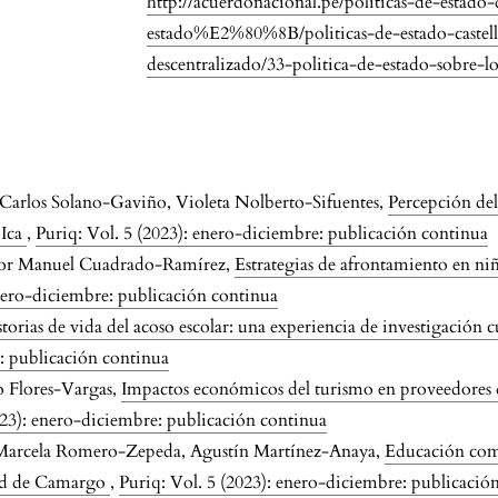
,
http://acuerdonacional.pe/politicas-de-estado
estado%E2%80%8B/politicas-de-estado-castella
a
descentralizado/33-politica-de-estado-sobre-lo
o
n
n Carlos Solano-Gaviño, Violeta Nolberto-Sifuentes,
Percepción de
.
 Ica
,
Puriq: Vol. 5 (2023): enero-diciembre: publicación continua
tor Manuel Cuadrado-Ramírez,
Estrategias de afrontamiento en niño
enero-diciembre: publicación continua
torias de vida del acoso escolar: una experiencia de investigación c
e: publicación continua
o Flores-Vargas,
Impactos económicos del turismo en proveedores de
023): enero-diciembre: publicación continua
 Marcela Romero-Zepeda, Agustín Martínez-Anaya,
Educación com
dad de Camargo
,
Puriq: Vol. 5 (2023): enero-diciembre: publicació