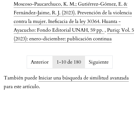
Moscoso-Paucarchuco, K. M.; Gutiérrez-Gómez, E. &
Fernández-Jaime, R. J. (2023). Prevención de la violencia
contra la mujer. Ineficacia de la ley 30364. Huanta -
Ayacucho: Fondo Editorial UNAH, 59 pp.
,
Puriq: Vol. 5
(2023): enero-diciembre: publicación continua
issue.pagination6a779e9aedabf
Anterior
1-10 de 180
Siguiente
También puede
Iniciar una búsqueda de similitud avanzada
para este artículo.